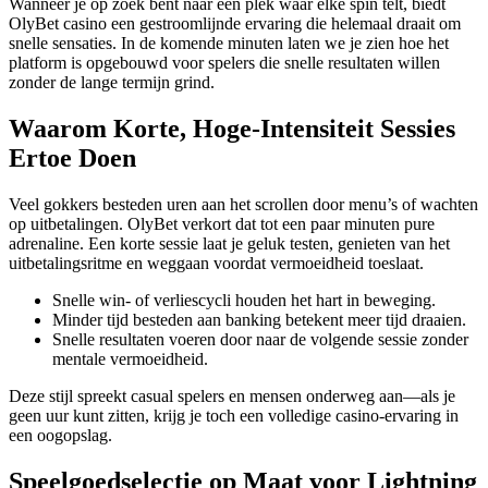
Wanneer je op zoek bent naar een plek waar elke spin telt, biedt
OlyBet casino een gestroomlijnde ervaring die helemaal draait om
snelle sensaties. In de komende minuten laten we je zien hoe het
platform is opgebouwd voor spelers die snelle resultaten willen
zonder de lange termijn grind.
Waarom Korte, Hoge‑Intensiteit Sessies
Ertoe Doen
Veel gokkers besteden uren aan het scrollen door menu’s of wachten
op uitbetalingen. OlyBet verkort dat tot een paar minuten pure
adrenaline. Een korte sessie laat je geluk testen, genieten van het
uitbetalingsritme en weggaan voordat vermoeidheid toeslaat.
Snelle win‑ of verliescycli houden het hart in beweging.
Minder tijd besteden aan banking betekent meer tijd draaien.
Snelle resultaten voeren door naar de volgende sessie zonder
mentale vermoeidheid.
Deze stijl spreekt casual spelers en mensen onderweg aan—als je
geen uur kunt zitten, krijg je toch een volledige casino-ervaring in
een oogopslag.
Speelgoedselectie op Maat voor Lightning