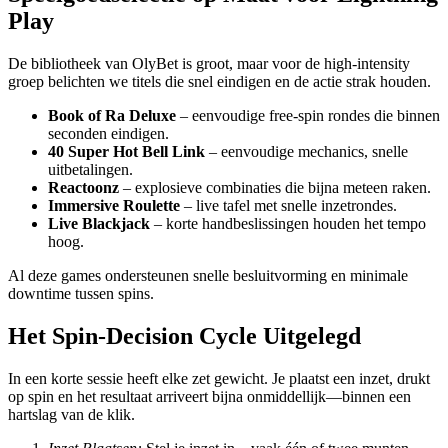
Play
De bibliotheek van OlyBet is groot, maar voor de high‑intensity
groep belichten we titels die snel eindigen en de actie strak houden.
Book of Ra Deluxe
– eenvoudige free‑spin rondes die binnen
seconden eindigen.
40 Super Hot Bell Link
– eenvoudige mechanics, snelle
uitbetalingen.
Reactoonz
– explosieve combinaties die bijna meteen raken.
Immersive Roulette
– live tafel met snelle inzetrondes.
Live Blackjack
– korte handbeslissingen houden het tempo
hoog.
Al deze games ondersteunen snelle besluitvorming en minimale
downtime tussen spins.
Het Spin‑Decision Cycle Uitgelegd
In een korte sessie heeft elke zet gewicht. Je plaatst een inzet, drukt
op spin en het resultaat arriveert bijna onmiddellijk—binnen een
hartslag van de klik.