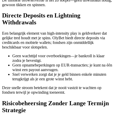
De mobiele browserversie is net zo soepel—geen downloads nodig,
gewoon tikken en spinnen.
Directe Deposits en Lightning
Withdrawals
Een belangrijk element van high‑intensity play is geldverkeer dat
gelijke tred houdt met je spins. OlyBet biedt directe deposits via
creditcards en mobiele wallets; fondsen zijn onmiddellijk
beschikbaar voor slotspelen.
Geen wachttijd voor overboekingen—je bankroll is klaar
zodra je bevestigt.
Geen opnamebeperkingen op EUR-transacties; je kunt na één
winst een payout aanvragen.
Snel verwerken zorgt dat je je geld binnen enkele minuten
terugkrijgt als je een grote winst hebt.
Deze snelle stroom betekent dat je nooit vastzit te wachten op
fondsen terwijl je opwinding toeneemt.
Risicobeheersing Zonder Lange Termijn
Strategie