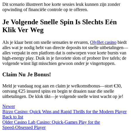
Dit scenario illustreert hoe korte sessies leuk kunnen zijn zonder
opwinding of financiële controle op te offeren.
Je Volgende Snelle Spin Is Slechts Eén
Klik Ver Weg
Als je klaar bent om snelle sensaties te ervaren,
OlyBet casino
biedt
alles wat je nodig hebt van directe deposits tot snelle uitbetalingen—
alles verpakt in een platform dat is ontworpen voor korte bursts van
high‑energy play. Duik in je favoriete slots of probeer live tafels; de
volgende winst ligt misschien gewoon onder je vingertoppen.
Claim Nu Je Bonus!
Meld je vandaag nog aan en claim je welkomstbonus—stort €30,
ontvang €25 insured spins en begin te draaien naar die snelle
uitbetalingen. De klok tikt—je volgende snelle winst wacht op je!
Newer
Bizzo Casino: Quick Wins and Rapid Thrills for the Modern Player
Back to list
Older
Casino Lab Casino: Quick‑Games Play for the
Speed‑Obsessed Player