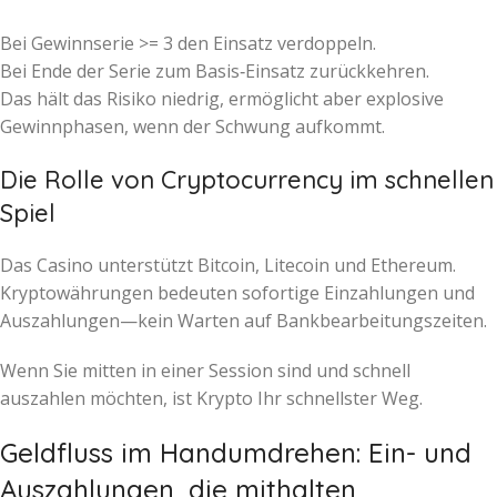
Bei Gewinnserie >= 3 den Einsatz verdoppeln.
Bei Ende der Serie zum Basis‑Einsatz zurückkehren.
Das hält das Risiko niedrig, ermöglicht aber explosive
Gewinnphasen, wenn der Schwung aufkommt.
Die Rolle von Cryptocurrency im schnellen
Spiel
Das Casino unterstützt Bitcoin, Litecoin und Ethereum.
Kryptowährungen bedeuten sofortige Einzahlungen und
Auszahlungen—kein Warten auf Bankbearbeitungszeiten.
Wenn Sie mitten in einer Session sind und schnell
auszahlen möchten, ist Krypto Ihr schnellster Weg.
Geldfluss im Handumdrehen: Ein- und
Auszahlungen, die mithalten