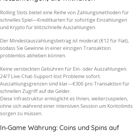
Rolling Slots bietet eine Reihe von Zahlungsmethoden für
schnelles Spiel—Kreditkarten für sofortige Einzahlungen
und Krypto für blitzschnelle Auszahlungen.
Der Mindestauszahlungsbetrag ist moderat (€12 für Fiat),
sodass Sie Gewinne in einer einzigen Transaktion
problemlos abheben können.
Keine versteckten Gebühren für Ein- oder Auszahlungen.
24/7 Live-Chat-Support löst Probleme sofort.
Auszahlungsgrenzen sind klar—€300 pro Transaktion für
schnellen Zugriff auf die Gelder.
Diese Infrastruktur ermöglicht es Ihnen, weiterzuspielen,
ohne sich während einer intensiven Session um Kontolimits
sorgen zu müssen.
In‑Game Währung: Coins und Spins auf