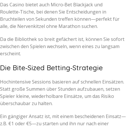
Das Casino bietet auch Micro‑Bet Blackjack und
Roulette‑Tische, bei denen Sie Entscheidungen in
Bruchteilen von Sekunden treffen können—perfekt für
alle, die Nervenkitzel ohne Marathon suchen.
Da die Bibliothek so breit gefächert ist, können Sie sofort
zwischen den Spielen wechseln, wenn eines zu langsam
erscheint.
Die Bite‑Sized Betting‑Strategie
Hochintensive Sessions basieren auf schnellen Einsätzen.
Statt große Summen über Stunden aufzubauen, setzen
Spieler kleine, wiederholbare Einsätze, um das Risiko
überschaubar zu halten.
Ein gängiger Ansatz ist, mit einem bescheidenen Einsatz—
z.B. €1 oder €5—zu starten und ihn nur nach einer