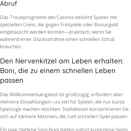
Abruf
Das Treueprogramm des Casinos belohnt Spieler mit
speziellen Coins, die gegen Freispiele oder Bonusgeld
eingetauscht werden können—praktisch, wenn Sie
während einer Glückssträhne einen schnellen Schub
brauchen.
Den Nervenkitzel am Leben erhalten:
Boni, die zu einem schnellen Leben
passen
Das Willkommensangebot ist großzügig, erfordert aber
mehrere Einzahlungen—zu viel für Spieler, die nur kurze
Spielzüge machen möchten. Stattdessen konzentrieren Sie
sich auf kleinere Aktionen, die zum schnellen Spiel passen.
Ein paar tägliche Spin‑Boni bieten sofort kostenlose Spins