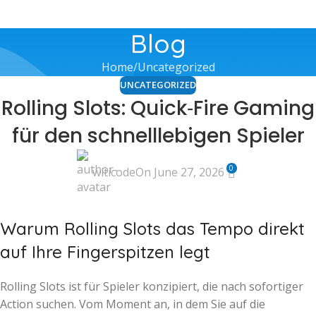
Blog
Home
Uncategorized
UNCATEGORIZED
Rolling Slots: Quick‑Fire Gaming
für den schnelllebigen Spieler
0
witicode
On June 27, 2026
Warum Rolling Slots das Tempo direkt
auf Ihre Fingerspitzen legt
Rolling Slots ist für Spieler konzipiert, die nach sofortiger
Action suchen. Vom Moment an, in dem Sie auf die