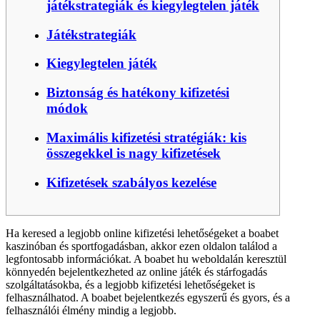
játékstrategiák és kiegylegtelen játék
Játékstrategiák
Kiegylegtelen játék
Biztonság és hatékony kifizetési
módok
Maximális kifizetési stratégiák: kis
összegekkel is nagy kifizetések
Kifizetések szabályos kezelése
Ha keresed a legjobb online kifizetési lehetőségeket a boabet
kaszinóban és sportfogadásban, akkor ezen oldalon találod a
legfontosabb információkat. A boabet hu weboldalán keresztül
könnyedén bejelentkezheted az online játék és stárfogadás
szolgáltatásokba, és a legjobb kifizetési lehetőségeket is
felhasználhatod. A boabet bejelentkezés egyszerű és gyors, és a
felhasználói élmény mindig a legjobb.